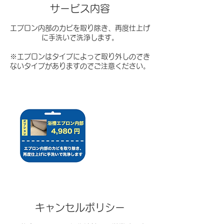
サービス内容
エプロン内部のカビを取り除き、再度仕上げ
に手洗いで洗浄します。
※エプロンはタイプによって取り外しのでき
ないタイプがありますのでご注意ください。
キャンセルポリシー